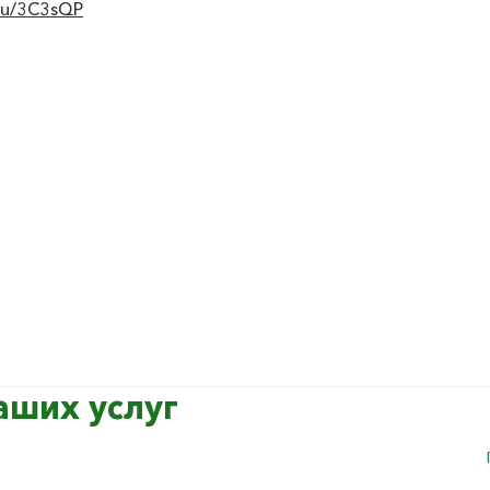
.ru/3C3sQP
аших услуг