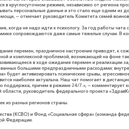
 в круглосуточном режиме, независимо от региона прож
рывать персональные данные и это стало еще одним из 
омощи, — отмечает руководитель Комитета семей воинов
я, когда не надо идти к психологу. За год работы чата
мике сопровождаются даже самые тяжелые случаи. В ком
дание перемен, праздничное настроение приводят, к со
ной и комплексной проблемой, возникающей на фоне так
развивающееся в ходе ожидания перемен и реализации з
званных большими предпраздничными расходами; внутрен
ала» будет активизировать психические срывы, агрессивно
ится наиболее актуальна. Наш чат помогает в дистанци
ю поддержка, причем в режиме 24/7.», — комментирует 
й области, руководитель федерального проекта «ЗдравК
ек из разных регионов страны.
ества (КСВО) и Фонд «Социальная сфера» (команда феде
ой Федерации.