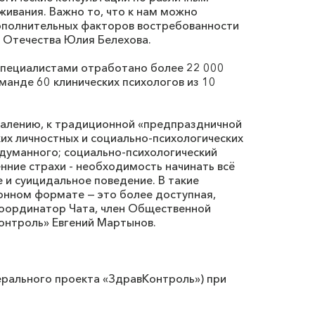
ивания. Важно то, что к нам можно
дополнительных факторов востребованности
 Отечества Юлия Белехова.
 специалистами отработано более 22 000
анде 60 клинических психологов из 10
жалению, к традиционной «предпраздничной
их личностных и социально-психологических
адуманного; социально-психологический
ние страхи - необходимость начинать всё
е и суицидальное поведение. В такие
онном формате — это более доступная,
координатор Чата, член Общественной
онтроль» Евгений Мартынов.
рального проекта «ЗдравКонтроль») при