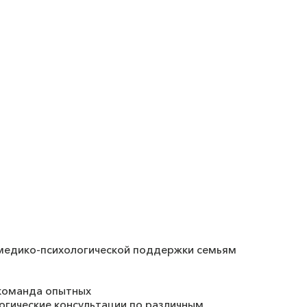
 медико-психологической поддержки семьям
 команда опытных
огические консультации по различным