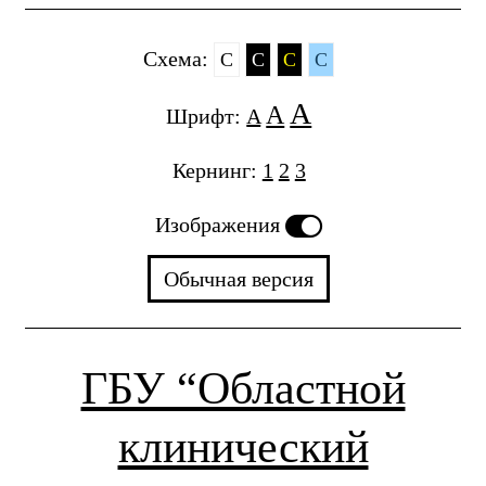
Cхема:
C
C
C
C
A
A
Шрифт:
A
Кернинг:
1
2
3
Изображения
Обычная версия
ГБУ “Областной
клинический