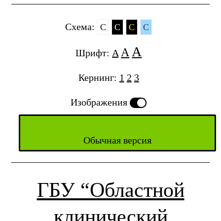
Cхема:
C
C
C
C
A
A
Шрифт:
A
Кернинг:
1
2
3
Изображения
Обычная версия
ГБУ “Областной
клинический