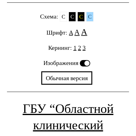
Cхема:
C
C
C
C
A
A
Шрифт:
A
Кернинг:
1
2
3
Изображения
Обычная версия
ГБУ “Областной
клинический