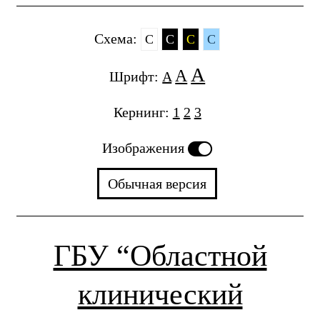
Cхема:
C
C
C
C
A
A
Шрифт:
A
Кернинг:
1
2
3
Изображения
Обычная версия
ГБУ “Областной
клинический